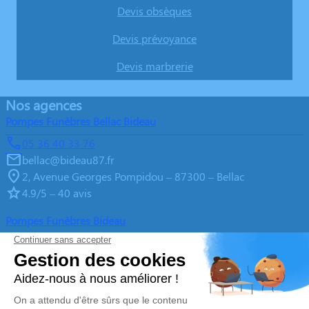
Devis obsèques
Devis prévoyance
Devis marbrerie
Nos agences
Pompes Funèbres Bellac Bideau
05 36 40 33 76
bellac@bideau87.fr
2, Avenue Georges Pompidou – 87300 – Bellac
4.9/5 – 40 avis
Pompes Funèbres Bideau
05 36 40 38 02
contact@bideau87.fr
8, Avenue de la Libération – 87250 – Bessines sur
Gartempe
4.8/5 – 51 avis