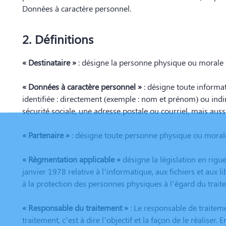
Données à caractère personnel.
2. Définitions
« Destinataire »
: désigne la personne physique ou morale 
« Données à caractère personnel »
: désigne toute informa
identifiée : directement (exemple : nom et prénom) ou ind
sécurité sociale, une adresse postale ou courriel, mais aussi
« Partenaire »
: désigne toute personne physique ou morale
« Règmentation applicable »
désigne la législation en rigu
janvier 1978 relative à l’informatique, aux fichiers et aux 
à la protection des personnes physiques à l’égard du trai
« Responsable du traitement »
: Le responsable de traitem
traitement, c’est à dire l’objectif et la façon de le réaliser