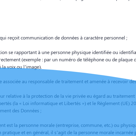
qui reçoit communication de données à caractère personnel ;
tion se rapportant à une personne physique identifiée ou identifi
irectement (exemple : par un numéro de téléphone ou de plaque d’
 la voix ou l’image).
 associée au responsable de traitement et amenée à recevoir des 
eur relative à la protection de la vie privée eu égard au traite
libertés (la « Loi informatique et Libertés ») et le Règlement (UE)
tement des Données ;
ent est la personne morale (entreprise, commune, etc.) ou physiqu
. En pratique et en général, il s’agit de la personne morale incarnée