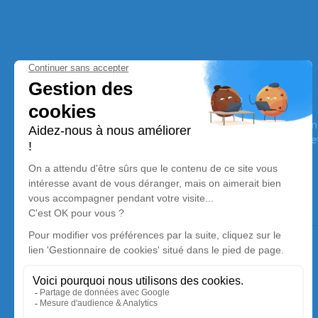
Pompes Funèbres Bideau
Nos équipes vous aident à honorer la mémoire de la personn
son souvenir dans le respect de ses volontés, de ses valeurs 
son dernier voyage.
Nos agences
Pompes Funèbres Bellac Bideau
05 36 40 33 76
bellac@bideau87.fr
2, Avenue Georges Pompidou - 87300 - Bellac
4.9/5 - 40 avis