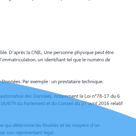
able. D’après la CNIL, Une personne physique peut être
immatriculation, un identifiant tel que le numéro de
Données. Par exemple : un prestataire technique.
ment automatisé des Données, notamment la Loi n°78-17 du 6
 2016/679 du Parlement et du Conseil du 27 avril 2016 relatif
e qui détermine les finalités et les moyens d’un
 par son représentant légal.