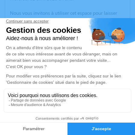
Nous vous invitons à utiliser cet espace pour laisser
vos condoléances, partager des photos souvenirs, une
anecdote ou exprimer vos pensées à travers des
poèmes ou des textes. Cet endroit est un lieu
d'expression dédié à honorer la mémoire de Roger
GOLDBERGER.
Un service de plantation d’arbre hommage est
disponible ici
.
Je rends hommage
Cérémonie civile
mardi 08 avril 2025 à 11h00
2
Cimetière de Rancon
87290 Rancon
Faire-part
Hommages