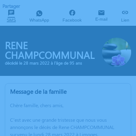
Partager
E-mail
SMS
WhatsApp
Facebook
Lien
RENE
CHAMPCOMMUNAL
décédé le 28 mars 2022 à l'âge de 95 ans
Message de la famille
Chère famille, chers amis,
C’est avec une grande tristesse que nous vous
annonçons le décès de Rene CHAMPCOMMUNAL
survenu le lundi 28 mars 2022 à Limoges.