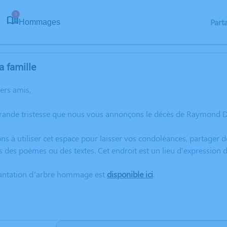
5
Part
Hommages
a famille
hers amis,
grande tristesse que nous vous annonçons le décès de Raymond D
ns à utiliser cet espace pour laisser vos condoléances, partager
s des poèmes ou des textes. Cet endroit est un lieu d'expressi
lantation d’arbre hommage est
disponible ici
.