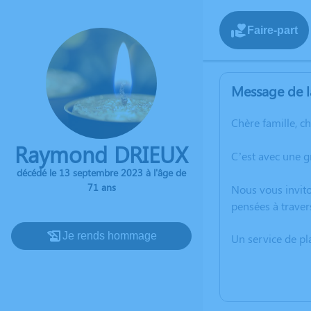
Faire-part
Message de l
Chère famille, c
Raymond DRIEUX
C’est avec une 
décédé le 13 septembre 2023 à l'âge de
71 ans
Nous vous invito
pensées à traver
Je rends hommage
Un service de p