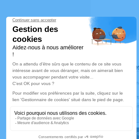
Déroulé de
Les inform
Activez une aler
Recevoir une aler
Je veux êtr