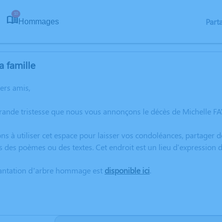
10
Part
Hommages
a famille
hers amis,
grande tristesse que nous vous annonçons le décès de Michelle
ns à utiliser cet espace pour laisser vos condoléances, partager
s des poèmes ou des textes. Cet endroit est un lieu d'expressio
lantation d’arbre hommage est
disponible ici
.