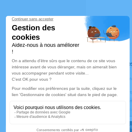
Déroulé de
Les inform
Activez une aler
Recevoir une aler
Je veux êtr