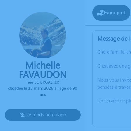
Faire-part
Message de l
Chère famille, c
Michelle
C’est avec une 
FAVAUDON
Nous vous invito
née BOURGADIER
pensées à traver
décédée le 13 mars 2026 à l'âge de 90
ans
Un service de p
Je rends hommage