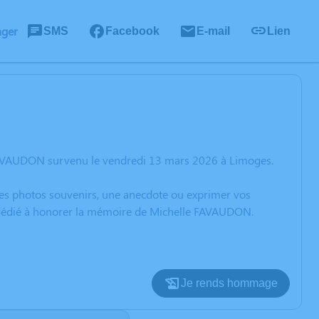
ager
SMS
Facebook
E-mail
Lien
 FAVAUDON survenu le vendredi 13 mars 2026 à Limoges.
 des photos souvenirs, une anecdote ou exprimer vos
n dédié à honorer la mémoire de Michelle FAVAUDON.
Je rends hommage