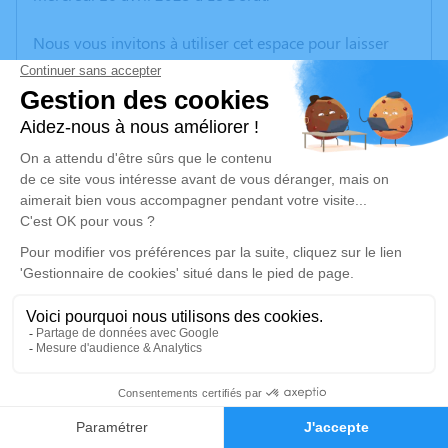
Nous vous invitons à utiliser cet espace pour laisser
vos condoléances, partager des photos souvenirs, une
anecdote ou exprimer vos pensées à travers des
poèmes ou des textes. Cet endroit est un lieu
d'expression dédié à honorer la mémoire de Michael
WADE.
Un service de plantation d’arbre hommage est
disponible ici
.
Je rends hommage
Crémation
vendredi 25 avril 2025 à 11h45
1
Crématorium de Landouge, le Cavou 87000
Limogs de Limoges
Faire-part
Hommages
Le Cavou