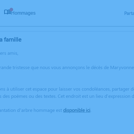
Part
Hommages
0
a famille
hers amis,
grande tristesse que nous vous annonçons le décès de Maryvo
ns à utiliser cet espace pour laisser vos condoléances, partager
rs des poèmes ou des textes. Cet endroit est un lieu d'express
lantation d’arbre hommage est
disponible ici
.