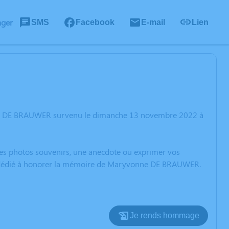
ager
SMS
Facebook
E-mail
Lien
nne DE BRAUWER survenu le dimanche 13 novembre 2022 à
 des photos souvenirs, une anecdote ou exprimer vos
ion dédié à honorer la mémoire de Maryvonne DE BRAUWER.
Je rends hommage