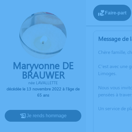
Faire-part
Message de l
Chère famille, c
Maryvonne DE
C’est avec une 
BRAUWER
Limoges.
née LAVALLETTE
Nous vous invito
décédée le 13 novembre 2022 à l'âge de
pensées à trave
65 ans
Un service de p
Je rends hommage