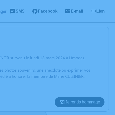
ager
SMS
Facebook
E-mail
Lien
INIER survenu le lundi 18 mars 2024 à Limoges.
 des photos souvenirs, une anecdote ou exprimer vos
 dédié à honorer la mémoire de Marie CUISINIER.
Je rends hommage