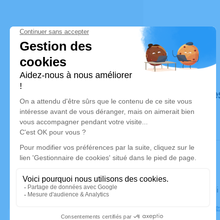
Déroulé de
Le vendred
Église de B