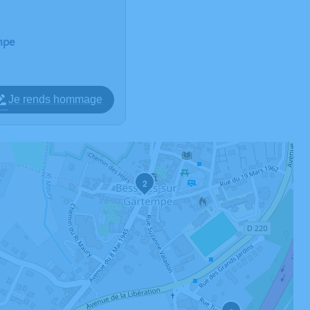
mpe
Je rends hommage
2