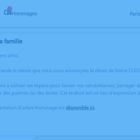
2
Part
Hommages
a famille
hers amis,
grande tristesse que nous vous annonçons le décès de Marie CUIS
ns à utiliser cet espace pour laisser vos condoléances, partager
s des poèmes ou des textes. Cet endroit est un lieu d'expression
lantation d’arbre hommage est
disponible ici
.