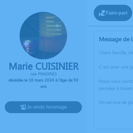
Faire-part
Message de l
Chère famille, c
Marie CUISINIER
C’est avec une 
née PRADINES
décédée le 18 mars 2024 à l'âge de 93
Nous vous invito
ans
pensées à traver
Un service de p
Je rends hommage