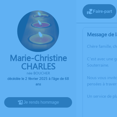
Faire-part
Message de l
Chère famille, c
Marie-Christine
C’est avec une 
CHARLES
Souterraine.
née BOUCHER
Nous vous invito
décédée le 2 février 2025 à l'âge de 68
pensées à traver
ans
Un service de p
Je rends hommage