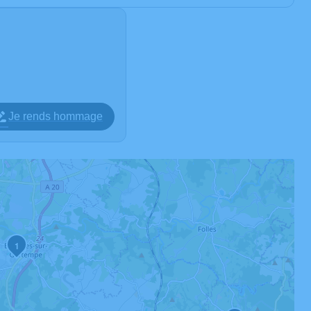
Je rends hommage
1