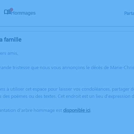
Part
Hommages
0
a famille
hers amis,
grande tristesse que nous vous annonçons le décès de Marie-Chr
ns à utiliser cet espace pour laisser vos condoléances, partager
s des poèmes ou des textes. Cet endroit est un lieu d'expressio
lantation d’arbre hommage est
disponible ici
.