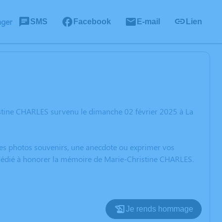
ager
SMS
Facebook
E-mail
Lien
istine CHARLES survenu le dimanche 02 février 2025 à La
 des photos souvenirs, une anecdote ou exprimer vos
n dédié à honorer la mémoire de Marie-Christine CHARLES.
Je rends hommage