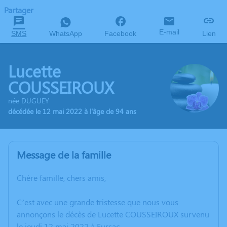
Partager
E-mail
SMS
WhatsApp
Facebook
Lien
Lucette
COUSSEIROUX
née DUGUEY
décédée le 12 mai 2022 à l'âge de 94 ans
Message de la famille
Chère famille, chers amis,
C’est avec une grande tristesse que nous vous
annonçons le décès de Lucette COUSSEIROUX survenu
le jeudi 12 mai 2022 à Fursac.