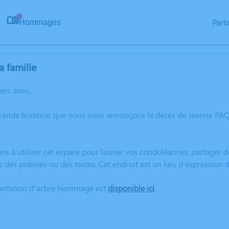
Part
Hommages
0
a famille
hers amis,
grande tristesse que nous vous annonçons le décès de Jeanne PA
ns à utiliser cet espace pour laisser vos condoléances, partager
s des poèmes ou des textes. Cet endroit est un lieu d'expressio
lantation d’arbre hommage est
disponible ici
.