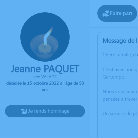
Faire-part
Message de l
Chère famille, c
Jeanne PAQUET
C’est avec une 
Gartempe.
née VALADE
décédée le 15 octobre 2022 à l'âge de 93
ans
Nous vous invito
pensées à traver
Je rends hommage
Un service de p