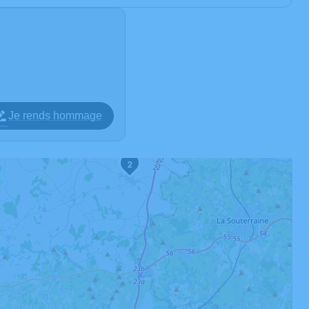
Je rends hommage
2