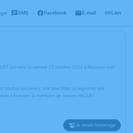
ager
SMS
Facebook
E-mail
Lien
QUET survenu le samedi 15 octobre 2022 à Bessines-sur-
 des photos souvenirs, une anecdote ou exprimer vos
n dédié à honorer la mémoire de Jeanne PAQUET.
Je rends hommage