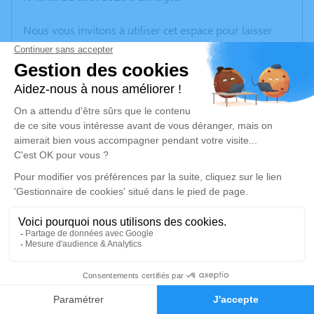
Nous vous invitons à utiliser cet espace pour laisser
vos condoléances, partager des photos souvenirs, une
anecdote ou exprimer vos pensées à travers des
poèmes ou des textes. Cet endroit est un lieu
d'expression dédié à honorer la mémoire de Jean-Luc
BOURNAUD.
Un service de plantation d’arbre hommage est
disponible ici
.
Je rends hommage
Cérémonie religieuse
vendredi 25 août 2023 à 14h30
3
Information indisponible
Faire-part
Hommages