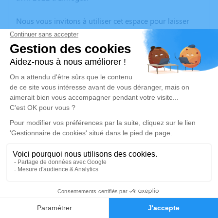
Nous vous invitons à utiliser cet espace pour laisser
vos condoléances, partager des photos souvenirs, une
anecdote ou exprimer vos pensées à travers des
poèmes ou des textes. Cet endroit est un lieu
d'expression dédié à honorer la mémoire de Jean BAX.
Un service de plantation d’arbre hommage est
disponible ici
.
Je rends hommage
Crémation
mercredi 04 mai 2022 à 11h00
Crématorium Sint Yrieix la Perche de Saint-Yrieix-
6
la-Perche
21 rue Marie Curie BP48
Faire-part
Hommages
87500 Saint-Yrieix-la-Perche