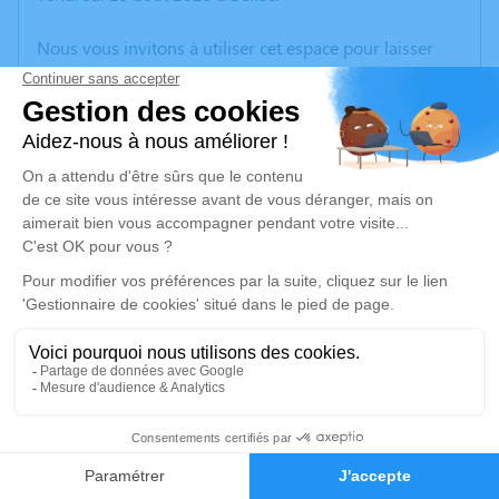
Nous vous invitons à utiliser cet espace pour laisser
vos condoléances, partager des photos souvenirs, une
anecdote ou exprimer vos pensées à travers des
poèmes ou des textes. Cet endroit est un lieu
d'expression dédié à honorer la mémoire de Guy
GUÉRAUD.
Un service de plantation d’arbre hommage est
disponible ici
.
Je rends hommage
Cérémonie religieuse
mercredi 20 août 2025 à 09h30
2
Église de Bellac
17 rue Ledru Rollin
Faire-part
Hommages
87300 Bellac