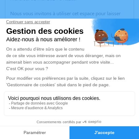
Nous vous invitons à utiliser cet espace pour laisser
vos condoléances, partager des photos souvenirs, une
anecdote ou exprimer vos pensées à travers des
poèmes ou des textes. Cet endroit est un lieu
d'expression dédié à honorer la mémoire de David
BRUAND.
Un service de plantation d’arbre hommage est
disponible ici
.
Je rends hommage
Cérémonie religieuse
lundi 06 mai 2024 à 14h30
31
Église de Bessines de Bessines-sur-Gartempe
87250 Bessines-sur-Gartempe
Faire-part
Hommages