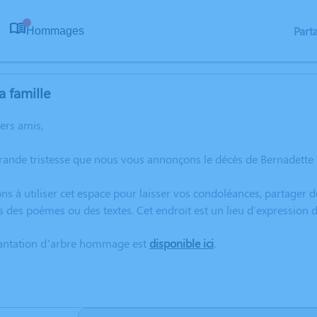
Part
Hommages
0
a famille
hers amis,
rande tristesse que nous vous annonçons le décès de Bernadette
ns à utiliser cet espace pour laisser vos condoléances, partager
s des poèmes ou des textes. Cet endroit est un lieu d'expressio
lantation d’arbre hommage est
disponible ici
.