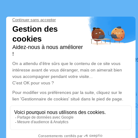
Déroulé de
Le vendred
Église, 873