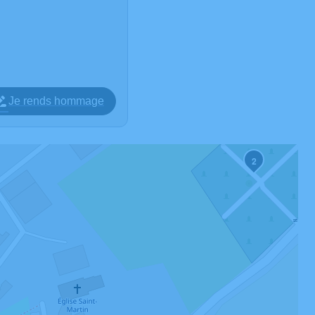
Je rends hommage
2