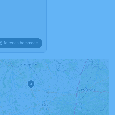
Je rends hommage
4