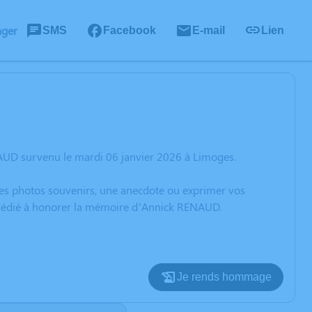
ager
SMS
Facebook
E-mail
Lien
AUD survenu le mardi 06 janvier 2026 à Limoges.
 des photos souvenirs, une anecdote ou exprimer vos
n dédié à honorer la mémoire d’Annick RENAUD.
Je rends hommage