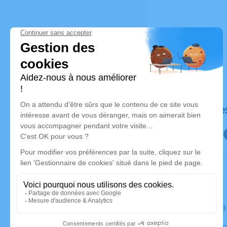
Déroulé de
Le mardi 1
Crématorium