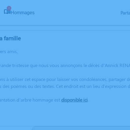
1
Part
Hommages
a famille
hers amis,
grande tristesse que nous vous annonçons le décès d’Annick REN
ns à utiliser cet espace pour laisser vos condoléances, partager
s des poèmes ou des textes. Cet endroit est un lieu d'expressio
lantation d’arbre hommage est
disponible ici
.