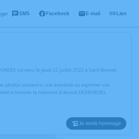
ager
SMS
Facebook
E-mail
Lien
RDES survenu le jeudi 21 juillet 2022 à Saint Bonnet.
 des photos souvenirs, une anecdote ou exprimer vos
on dédié à honorer la mémoire d’Annick DESBORDES.
Je rends hommage