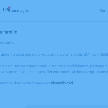
Part
Hommages
0
a famille
hers amis,
rande tristesse que nous vous annonçons le décès d’Annick DESBO
ns à utiliser cet espace pour laisser vos condoléances, partager
s des poèmes ou des textes. Cet endroit est un lieu d'expressi
lantation d’arbre hommage est
disponible ici
.