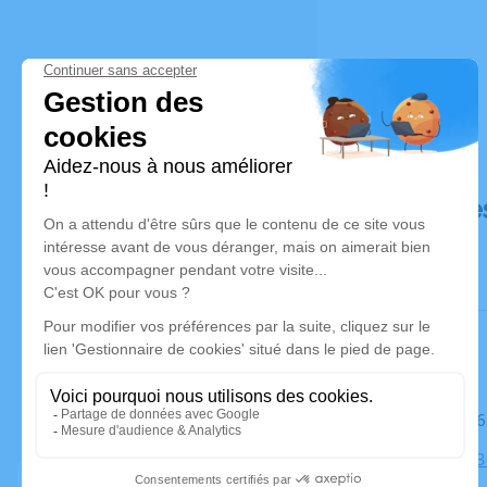
Déroulé de
Le mardi 26
Église, 873