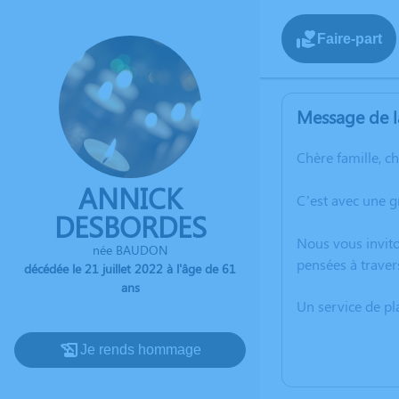
Faire-part
Message de l
Chère famille, c
ANNICK
C’est avec une g
DESBORDES
Nous vous invito
née BAUDON
pensées à traver
décédée le 21 juillet 2022 à l'âge de 61
ans
Un service de p
Je rends hommage