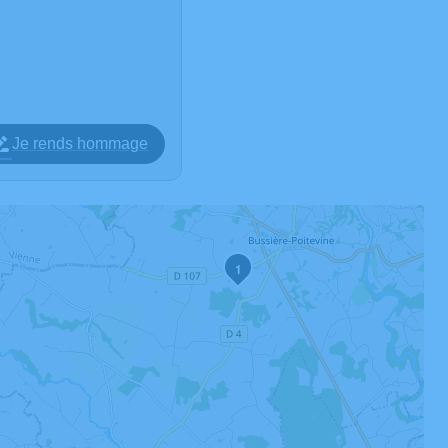
Je rends hommage
1