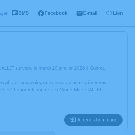
ager
SMS
Facebook
E-mail
Lien
JALLET survenu le mardi 20 janvier 2026 à Guéret.
 des photos souvenirs, une anecdote ou exprimer vos
n dédié à honorer la mémoire d’Anne-Marie JALLET.
Je rends hommage