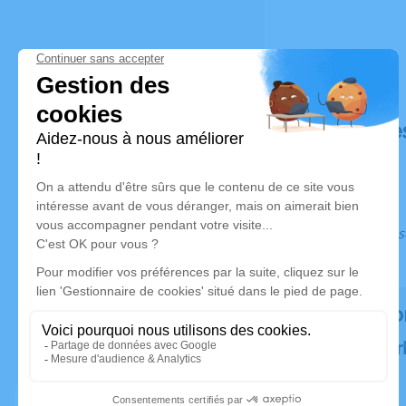
Déroulé de
Ce service s
Rendez ho
Plantez un ar