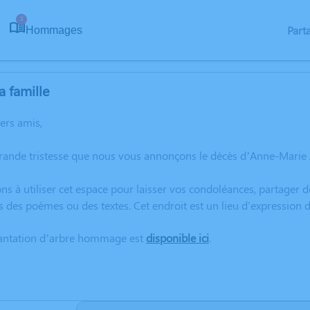
3
Part
Hommages
a famille
hers amis,
rande tristesse que nous vous annonçons le décès d’Anne-Marie 
ns à utiliser cet espace pour laisser vos condoléances, partager
s des poèmes ou des textes. Cet endroit est un lieu d'expressio
lantation d’arbre hommage est
disponible ici
.