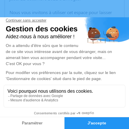
Nous vous invitons à utiliser cet espace pour laisser
vos condoléances, partager des photos souvenirs, une
anecdote ou exprimer vos pensées à travers des
poèmes ou des textes. Cet endroit est un lieu
d'expression dédié à honorer la mémoire d’Andrée
VERINAUD.
Un service de plantation d’arbre hommage est
disponible ici
.
Je rends hommage
Cérémonie religieuse
mercredi 28 décembre 2022 à 10h30
3
Église de Bessines de Bessines-sur-Gartempe
87250 Bessines-sur-Gartempe
Faire-part
Hommages