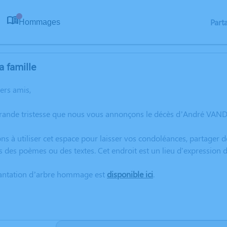
Part
Hommages
0
a famille
hers amis,
grande tristesse que nous vous annonçons le décès d’André VAND
ns à utiliser cet espace pour laisser vos condoléances, partager
rs des poèmes ou des textes. Cet endroit est un lieu d'express
lantation d’arbre hommage est
disponible ici
.