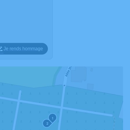
Je rends hommage
1
2