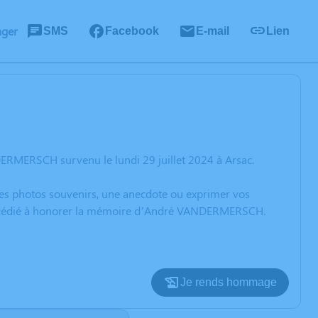
ager
SMS
Facebook
E-mail
Lien
ERMERSCH survenu le lundi 29 juillet 2024 à Arsac.
 des photos souvenirs, une anecdote ou exprimer vos
ion dédié à honorer la mémoire d’André VANDERMERSCH.
Je rends hommage