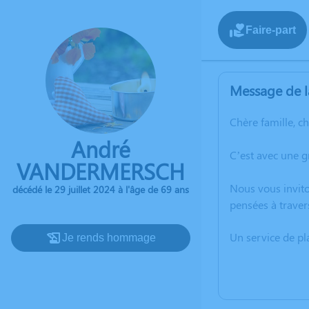
Faire-part
Message de l
Chère famille, c
André
C’est avec une 
VANDERMERSCH
Nous vous invito
décédé le 29 juillet 2024 à l'âge de 69 ans
pensées à trave
Un service de p
Je rends hommage